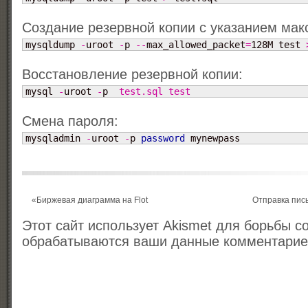
Создание резервной копии c указанием мак
mysqldump 
-
uroot 
-
p 
--
max_allowed_packet
=
128M test 
Восстановление резервной копии:
mysql 
-
uroot 
-
p 
 test.sql test
Смена пароля:
mysqladmin 
-
uroot 
-
p 
password
 mynewpass
«
Биржевая диаграмма на Flot
Отправка пис
Этот сайт использует Akismet для борьбы с
обрабатываются ваши данные комментари