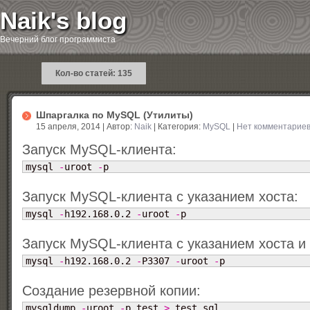
Naik's blog
Вечерний блог программиста
Кол-во статей: 135
Шпаргалка по MySQL (Утилиты)
15 апреля, 2014 | Автор:
Naik
| Категория:
MySQL
|
Нет комментарие
Запуск MySQL-клиента:
mysql 
-
uroot 
-
p
Запуск MySQL-клиента c указанием хоста:
mysql 
-
h192.168.0.2 
-
uroot 
-
p
Запуск MySQL-клиента c указанием хоста и 
mysql 
-
h192.168.0.2 
-
P3307 
-
uroot 
-
p
Создание резервной копии:
mysqldump 
-
uroot 
-
p test 
>
 test.sql