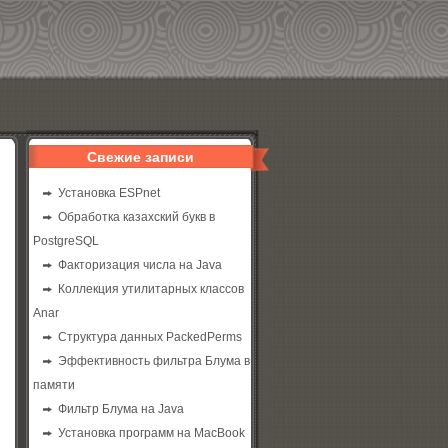
Свежие записи
Установка ESPnet
Обработка казахский букв в
PostgreSQL
Факторизация числа на Java
Коллекция утилитарных классов
Anar
Структура данных PackedPerms
Эффективность фильтра Блума в
памяти
Фильтр Блума на Java
Установка программ на MacBook