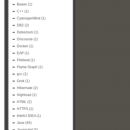
Bower
(1)
C++
(1)
CyanogenMod
(1)
DB2
(2)
Debezium
(1)
Discourse
(1)
Docker
(1)
EAP
(1)
Filebeat
(1)
Flame Graph
(1)
gcc
(1)
Grok
(1)
Hibernate
(2)
Highload
(1)
HTML
(2)
HTTPS
(1)
IntelliJ IDEA
(1)
Java
(45)
Javascript
(5)