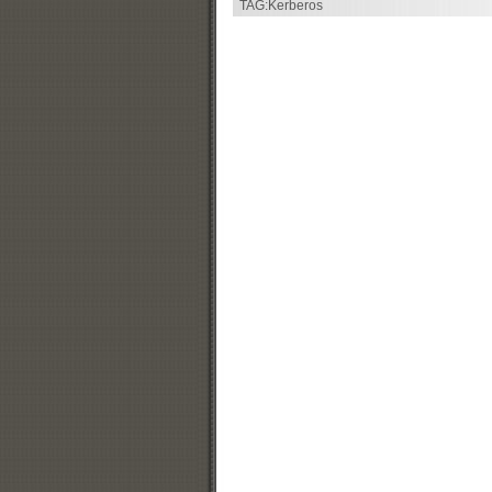
TAG:
Kerberos