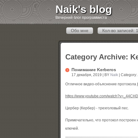
Naik's blog
Вечерний блог программиста
Обо мне
Кол-во записей: 
Category Archive:
K
Понимание Kerberos
17 декабря, 2019 | BY
Naik
| Category:
Отличное видео-объяснение протокола
https://www.youtube.com/watch?v=_44CH
Цербер (Кербер) - трехголовый пес.
Примечательно, что протокол построен 
ключей.