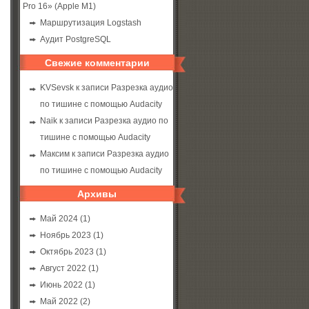
Pro 16» (Apple M1)
Маршрутизация Logstash
Аудит PostgreSQL
Свежие комментарии
KVSevsk
к записи
Разрезка аудио
по тишине с помощью Audacity
Naik
к записи
Разрезка аудио по
тишине с помощью Audacity
Максим
к записи
Разрезка аудио
по тишине с помощью Audacity
Архивы
Май 2024
(1)
Ноябрь 2023
(1)
Октябрь 2023
(1)
Август 2022
(1)
Июнь 2022
(1)
Май 2022
(2)