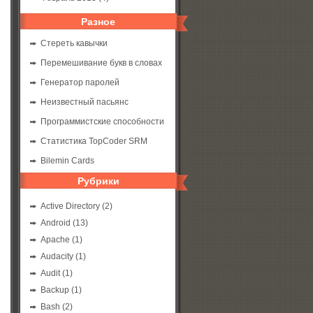
Разное
Стереть кавычки
Перемешивание букв в словах
Генератор паролей
Неизвестный пасьянс
Программистские способности
Статистика TopCoder SRM
Bilemin Cards
Рубрики
Active Directory
(2)
Android
(13)
Apache
(1)
Audacity
(1)
Audit
(1)
Backup
(1)
Bash
(2)