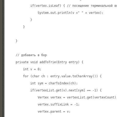
            if(vertex.isLeaf) { // посещение терминальной в
                System.out.println(v +" " + vertex);

            }

        }

    }

    // добавить в бор

    private void addToTrie(Entry entry) {

        int v = 0;

        for (char ch : entry.value.toCharArray()) {

            int sym = charToIndex(ch);

            if(vertexList.get(v).next[sym] == -1) {

                Vertex vertex = vertexList.get(vertexCount);
                vertex.suffixLink = -1;

                vertex.parent = v;
