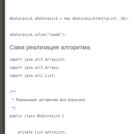
AhoCorasick ahoCorasick = new AhoCorasick(entryList, 26);

Сама реализация алгоритма:
import java.util.ArrayList;

import java.util.Arrays;

import java.util.List;

/**

 * Реализация алгоритма Ахо-Корасика

 */

public class AhoCorasick {

    private List
 entryList;
