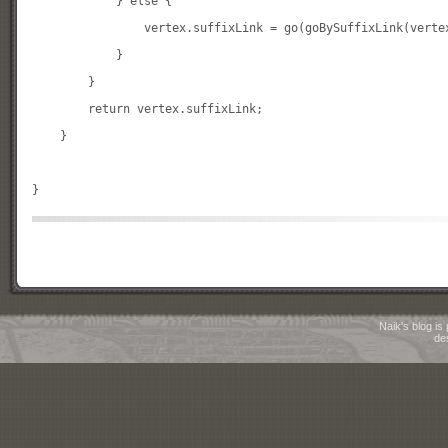
            } else {

                vertex.suffixLink = go(goBySuffixLink(vertex
            }

        }

        return vertex.suffixLink;

    }

Naik's blog i
de