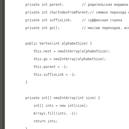
        private int parent;         // родительская вершина

        private int charIndexFromParent;// символ перехода о
        private int suffixLink;     // суффиксная ссылка

        private int go[];           // массив переходов, исп
        public Vertex(int alphabetSize) {

            this.next = newIntArray(alphabetSize);

            this.go = newIntArray(alphabetSize);

            this.parent = -1;

            this.suffixLink = -1;

        }

        private int[] newIntArray(int size) {

            int[] ints = new int[size];

            Arrays.fill(ints, -1);

            return ints;
