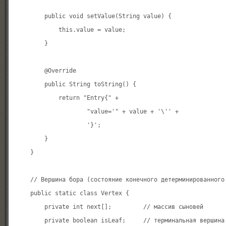
        public void setValue(String value) {

            this.value = value;

        }

        @Override

        public String toString() {

            return "Entry{" +

                    "value='" + value + '\'' +

                    '}';

        }

    }

    // Вершина бора (состояние конечного детерминированного 
    public static class Vertex {

        private int next[];         // массив сыновей

        private boolean isLeaf;     // терминальная вершина
