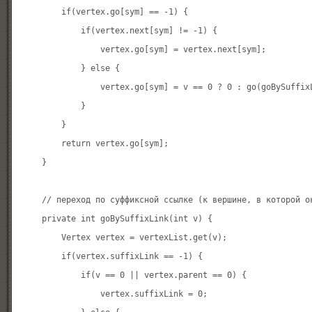
        if(vertex.go[sym] == -1) {

            if(vertex.next[sym] != -1) {

                vertex.go[sym] = vertex.next[sym];

            } else {

                vertex.go[sym] = v == 0 ? 0 : go(goBySuffixL
            }

        }

        return vertex.go[sym];

    }

    // переход по суффиксной ссылке (к вершине, в которой о
    private int goBySuffixLink(int v) {

        Vertex vertex = vertexList.get(v);

        if(vertex.suffixLink == -1) {

            if(v == 0 || vertex.parent == 0) {

                vertex.suffixLink = 0;
