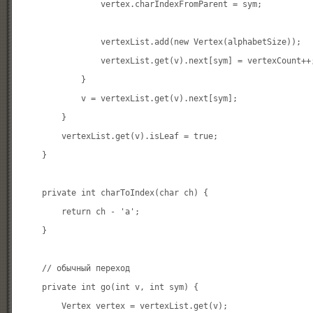
                vertex.charIndexFromParent = sym;

                vertexList.add(new Vertex(alphabetSize));

                vertexList.get(v).next[sym] = vertexCount++;
            }

            v = vertexList.get(v).next[sym];

        }

        vertexList.get(v).isLeaf = true;

    }

    private int charToIndex(char ch) {

        return ch - 'a';

    }

    // обычный переход

    private int go(int v, int sym) {

        Vertex vertex = vertexList.get(v);
