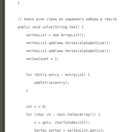
    }

    // поиск всех строк из заданного набора в тексте

    public void solve(String text) {

        vertexList = new ArrayList();

        vertexList.add(new Vertex(alphabetSize));

        vertexList.add(new Vertex(alphabetSize));

        vertexCount = 1;

        for (Entry entry : entryList) {

            addToTrie(entry);

        }

        int v = 0;

        for (char ch : text.toCharArray()) {

            v = go(v, charToIndex(ch));

            Vertex vertex = vertexList.get(v);
