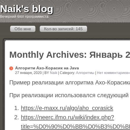
Naik's blog
Вечерний блог программиста
Обо мне
Кол-во записей: 145
Monthly Archives:
Январь 2
Алгоритм Ахо-Корасик на Java
27 января, 2020 | BY
Naik
| Category:
Алгоритмы
|
Нет комментариев
Пример реализации алгоритма Ахо-Корасика
При реализации использовался следующий
https://e-maxx.ru/algo/aho_corasick
https://neerc.ifmo.ru/wiki/index.php?
title=%D0%90%D0%BB%D0%B3%D0%