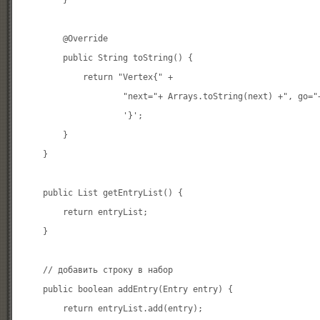
        }

        @Override

        public String toString() {

            return "Vertex{" +

                    "next="+ Arrays.toString(next) +", go="+
                    '}';

        }

    }

    public List
 getEntryList() {

        return entryList;

    }

    // добавить строку в набор

    public boolean addEntry(Entry entry) {

        return entryList.add(entry);
