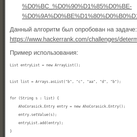
%D0%BC_%D0%90%D1%85%D0%BE-
%D0%9A%D0%BE%D1%80%D0%B0%D
Данный алгоритм был опробован на задаче:
https://www.hackerrank.com/challenges/determ
Пример использования:
List
 entryList = new ArrayList();

List
 list = Arrays.asList("b", "c", "aa", "d", "b");

for (String s : list) {

    AhoCorasick.Entry entry = new AhoCorasick.Entry();

    entry.setValue(s);

    entryList.add(entry);

}
