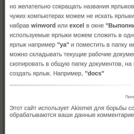
но желательно сокращать названия ярлыков 
чужих компьютерах можем не искать ярлык
набрав
winword
или
excel
в окне
"Выполн
используемые ярлыки можем сложить в одну
ярлык например
"ya"
и поместить в папку
w
можно складывать текущие рабочие докумен
скопировать в общую папку документов, на
создать ярлык. Например,
"docs"
Прог
Этот сайт использует Akismet для борьбы с
обрабатываются ваши данные комментари