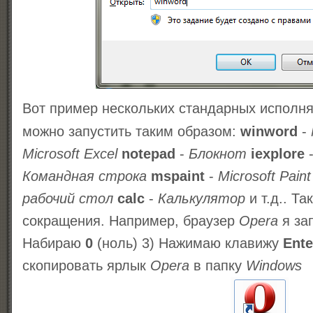
Вот пример нескольких стандарных исполн
можно запустить таким образом:
winword
-
Microsoft Excel
notepad
-
Блокнот
iexplore
Командная строка
mspaint
-
Microsoft Paint
рабочий стол
calc
-
Калькулятор
и т.д.. Т
сокращения. Например, браузер
Opera
я зап
Набираю
0
(ноль) 3) Нажимаю клавижу
Ente
скопировать ярлык
Opera
в папку
Windows