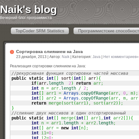
Naik's blog
Вечерний блог программиста
TopCoder SRM Statistics
Программистские способност
Сортировка слиянием на Java
23 декабря, 2013 | Автор:
Naik
| Категория:
Java
|
Нет комментариев»
Реализация сортировки слиянием на Java:
//рекурсивная функция сортировки частей массива
public
static
int
[
]
 sort
(
int
[
]
 arr
)
{
if
(
arr.
length
2
)
return
 arr
;
int
 m 
=
 arr.
length
/
2
;
int
[
]
 arr1 
=
Arrays
.
copyOfRange
(
arr, 
0
, m
)
;
int
[
]
 arr2 
=
Arrays
.
copyOfRange
(
arr, m, arr
return
 merge
(
sort
(
arr1
)
, sort
(
arr2
)
)
;
}
//слияние двух массивов в один отсортированный
public
static
int
[
]
 merge
(
int
[
]
 arr1,
int
 arr2
[
]
)
{
int
 n 
=
 arr1.
length
+
 arr2.
length
;
int
[
]
 arr 
=
new
int
[
n
]
;
int
 i1
=
0
;
int
 i2
=
0
;