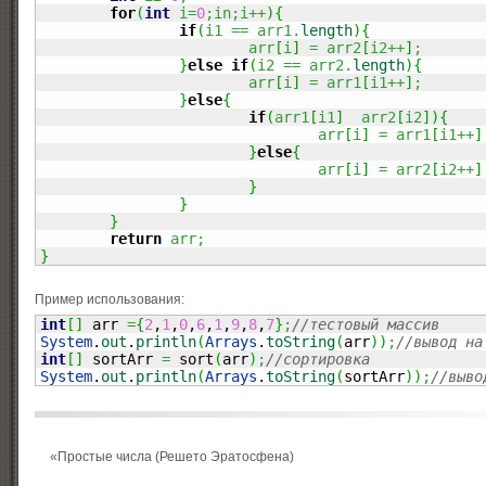
for
(
int
 i
=
0
;
i
n
;
i
++
)
{
if
(
i1 
==
 arr1.
length
)
{
			arr
[
i
]
=
 arr2
[
i2
++
]
;
}
else
if
(
i2 
==
 arr2.
length
)
{
			arr
[
i
]
=
 arr1
[
i1
++
]
;
}
else
{
if
(
arr1
[
i1
]
 arr2
[
i2
]
)
{
				arr
[
i
]
=
 arr1
[
i1
++
]
}
else
{
				arr
[
i
]
=
 arr2
[
i2
++
]
}
}
}
return
 arr
;
}
Пример использования:
int
[
]
 arr 
=
{
2
,
1
,
0
,
6
,
1
,
9
,
8
,
7
}
;
//тестовый массив
System
.
out
.
println
(
Arrays
.
toString
(
arr
)
)
;
//вывод на
int
[
]
 sortArr 
=
 sort
(
arr
)
;
//сортировка
System
.
out
.
println
(
Arrays
.
toString
(
sortArr
)
)
;
//выво
«
Простые числа (Решето Эратосфена)