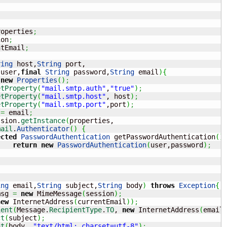
roperties
;
ion
;
ntEmail
;
ring
 host,
String
 port,

 user,
final
String
 password,
String
 email
)
{
new
Properties
(
)
;
etProperty
(
"mail.smtp.auth"
,
"true"
)
;
etProperty
(
"mail.smtp.host"
, host
)
;
etProperty
(
"mail.smtp.port"
,port
)
;
 
=
 email
;
ssion.
getInstance
(
properties,

mail
.
Authenticator
(
)
{
ected
PasswordAuthentication
 getPasswordAuthentication
(
)
return
new
PasswordAuthentication
(
user,password
)
;
ing
 email,
String
 subject,
String
 body
)
throws
Exception
{
msg 
=
new
 MimeMessage
(
session
)
;
new
 InternetAddress
(
currentEmail
)
)
;
ient
(
Message.
RecipientType
.
TO
, 
new
 InternetAddress
(
email
ct
(
subject
)
;
nt
(
body, 
"text/html; charset=utf-8"
)
;