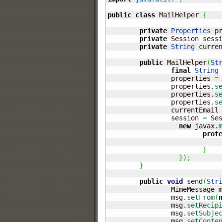
public
class
 MailHelper 
{
private
Properties
 p
private
 Session sess
private
String
 curre
public
 MailHelper
(
St
final
String
		properties 
=
		properties.
s
		properties.
s
		properties.
s
		currentEmail
		session 
=
 Se
new
 javax.
prot
}
}
)
;
}
public
void
 send
(
Str
		MimeMessage 
		msg.
setFrom
(
		msg.
setRecip
		msg.
setSubje
		msg.
setConte