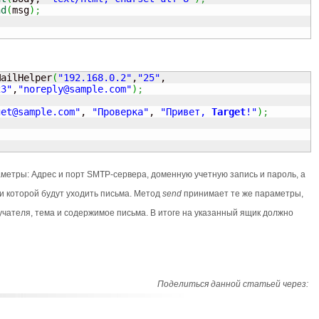
nd
(
msg
)
;
MailHelper
(
"192.168.0.2"
,
"25"
,

23"
,
"
noreply@sample.com
"
)
;
get@sample.com
"
, 
"Проверка"
, 
"Привет, 
Target
!"
)
;
етры: Адрес и порт SMTP-сервера, доменную учетную запись и пароль, а
и которой будут уходить письма. Метод
send
принимает те же параметры,
учателя, тема и содержимое письма. В итоге на указанный ящик должно
Поделиться данной статьей через: