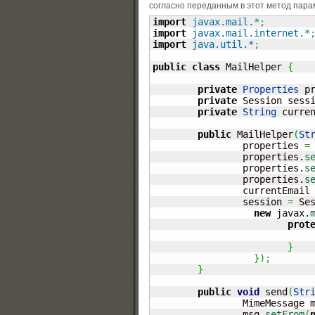
согласно переданным в этот метод пара
import
javax.mail.*
;
import
javax.mail.internet.*
import
java.util.*
;
public
class
 MailHelper 
{
private
Properties
 p
private
 Session sess
private
String
 curre
public
 MailHelper
(
St
		properties 
=
		properties.
s
		properties.
s
		properties.
s
		currentEmail
		session 
=
 Se
new
 javax.
prot
}
}
)
;
}
public
void
 send
(
Str
		MimeMessage 
		msg.
setFrom
(