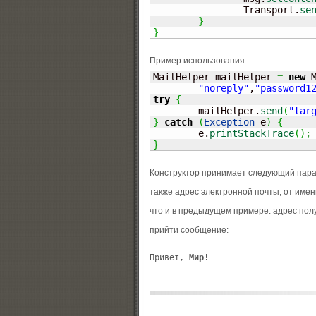
		Transport.
se
}
}
Пример использования:
MailHelper mailHelper 
=
new
 
"noreply"
,
"password1
try
{
	mailHelper.
send
(
"
tar
}
catch
(
Exception
 e
)
{
	e.
printStackTrace
(
)
;
}
Конструктор принимает следующий парам
также адрес электронной почты, от имен
что и в предыдущем примере: адрес пол
прийти сообщение:
Привет, 
Мир