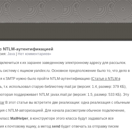
 c NTLM-аутентификацией
ория:
Java
|
Нет комментариев»
подключиться к их заранее заведенному электронному адресу для рассылок.
 систему с ящиком yandex.ru. Основное предположение было то, что дело в
ния к SMTP нужно было пройти NTLM-аутентификацию (
Статья о NTLM в
, т.к. использовал старую библиотеку mail.jar (версия: 1.4, размер: 379 КБ),
торая поддерживает NTLM: javax.mail.jar (версия: 1.5, размер: 533 КБ). Эту
jar
В этот статье вы встретите две реализации: одна реализация с обычным
ция с NTLM-авторизацией. Для начала рассмотрим обычное подключение,
 класс
MailHelper
, в конструкторе этого класса будут задаваться все
я к почтовому ящику, а метод
send
будет отвечать за отправку писем