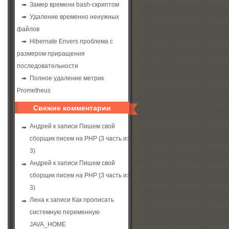
Замер времени bash-скриптом
Удаление временно ненужных
файлов
Hibernate Envers проблема с
размером приращения
последовательности
Полное удаление метрик
Prometheus
sword
)
{
Свежие комментарии
Андрей
к записи
Пишем свой
сборщик писем на PHP (3 часть из
3)
{
Андрей
к записи
Пишем свой
сборщик писем на PHP (3 часть из
3)
Лена
к записи
Как прописать
системную переменную
JAVA_HOME