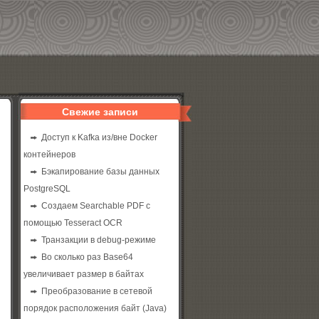
Свежие записи
Доступ к Kafka из/вне Docker
контейнеров
Бэкапирование базы данных
PostgreSQL
Создаем Searchable PDF с
помощью Tesseract OCR
Транзакции в debug-режиме
Во сколько раз Base64
увеличивает размер в байтах
Преобразование в сетевой
порядок расположения байт (Java)