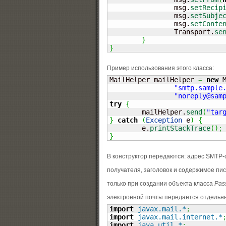
		msg.
setRecip
		msg.
setSubje
		msg.
setConte
		Transport.
se
}
}
Пример использования этого класса:
MailHelper mailHelper 
=
new
 
"smtp.sample
"
noreply@sam
try
{
	mailHelper.
send
(
"
tar
}
catch
(
Exception
 e
)
{
	e.
printStackTrace
(
)
;
}
В конструктор передаются: адрес SMTP-с
получателя, заголовок и содержимое пи
только при создании объекта класса
Pas
электронной почты передается отдельн
import
javax.mail.*
;
import
javax.mail.internet.*
import
java.util.*
;