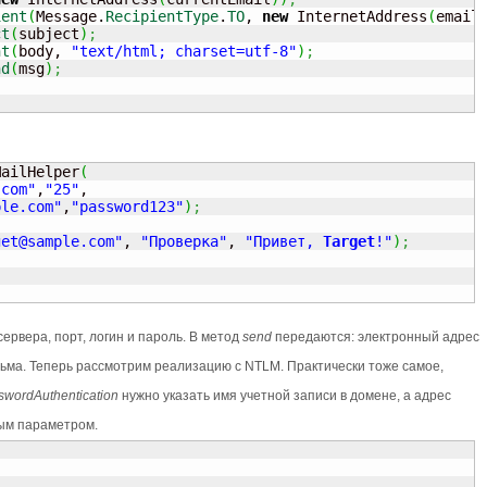
ient
(
Message.
RecipientType
.
TO
, 
new
 InternetAddress
(
email
ct
(
subject
)
;
nt
(
body, 
"text/html; charset=utf-8"
)
;
nd
(
msg
)
;
MailHelper
(
.com"
,
"25"
,

ple.com
"
,
"password123"
)
;
get@sample.com
"
, 
"Проверка"
, 
"Привет, 
Target
!"
)
;
ервера, порт, логин и пароль. В метод
send
передаются: электронный адрес
сьма. Теперь рассмотрим реализацию с NTLM. Практически тоже самое,
swordAuthentication
нужно указать имя учетной записи в домене, а адрес
ым параметром.
;