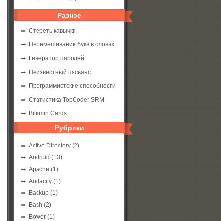
Разное
Стереть кавычки
Перемешивание букв в словах
Генератор паролей
Неизвестный пасьянс
Программистские способности
Статистика TopCoder SRM
Bilemin Cards
Рубрики
Active Directory
(2)
Android
(13)
Apache
(1)
Audacity
(1)
Backup
(1)
Bash
(2)
Bower
(1)