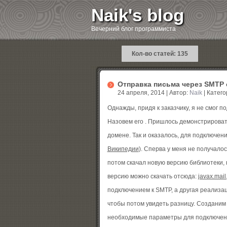
Naik's blog
Вечерний блог программиста
Кол-во статей: 135
Отправка письма через SMTP
24 апреля, 2014 | Автор:
Naik
| Катег
Однажды, придя к заказчику, я не смог 
Назовем его . Пришлось демонстрировать
домене. Так и оказалось, для подключе
Википедии
). Сперва у меня не получалось
потом скачал новую версию библиотеки, ко
версию можно скачать отсюда:
javax.mail.
подключением к SMTP, а другая реализа
чтобы потом увидеть разницу. Созданим
необходимые параметры для подключени