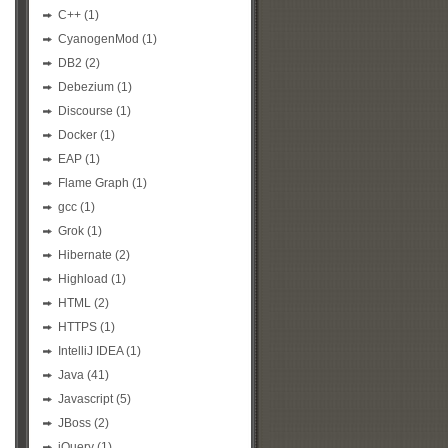
C++
(1)
CyanogenMod
(1)
DB2
(2)
Debezium
(1)
Discourse
(1)
Docker
(1)
EAP
(1)
Flame Graph
(1)
gcc
(1)
Grok
(1)
Hibernate
(2)
Highload
(1)
HTML
(2)
HTTPS
(1)
IntelliJ IDEA
(1)
Java
(41)
Javascript
(5)
JBoss
(2)
jQuery
(1)