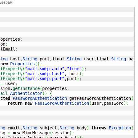
метрам:
;
roperties
;
ion
;
ntEmail
;
ring
 host,
String
 port,
final
String
 user,
final
String
 pas
new
Properties
(
)
;
etProperty
(
"mail.smtp.auth"
,
"true"
)
;
etProperty
(
"mail.smtp.host"
, host
)
;
etProperty
(
"mail.smtp.port"
,port
)
;
 
=
 user
;
ssion.
getInstance
(
properties,

mail
.
Authenticator
(
)
{
ected
PasswordAuthentication
 getPasswordAuthentication
(
)
return
new
PasswordAuthentication
(
user,password
)
;
ing
 email,
String
 subject,
String
 body
)
throws
Exception
{
msg 
=
new
 MimeMessage
(
session
)
;
new
 InternetAddress
(
currentEmail
)
)
;