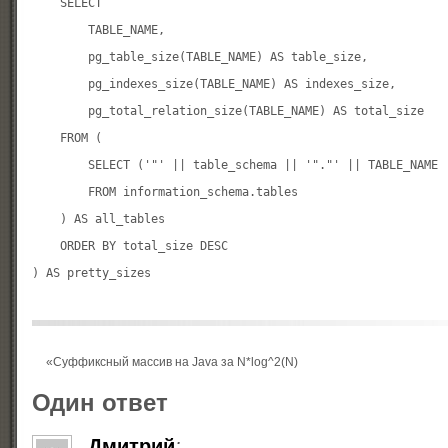
    SELECT

        TABLE_NAME,

        pg_table_size(TABLE_NAME) AS table_size,

        pg_indexes_size(TABLE_NAME) AS indexes_size,

        pg_total_relation_size(TABLE_NAME) AS total_size

    FROM (

        SELECT ('"' || table_schema || '"."' || TABLE_NAME |
        FROM information_schema.tables

    ) AS all_tables

    ORDER BY total_size DESC

«
Суффиксный массив на Java за N*log^2(N)
Один ответ
Дмитрий
: