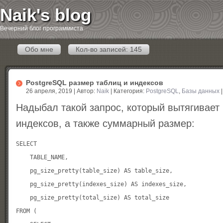
Naik's blog
Вечерний блог программиста
Обо мне
Кол-во записей: 145
PostgreSQL размер таблиц и индексов
26 апреля, 2019 | Автор:
Naik
| Категория:
PostgreSQL
,
Базы данных
Надыбал такой запрос, который вытягивает
индексов, а также суммарный размер:
SELECT

    TABLE_NAME,

    pg_size_pretty(table_size) AS table_size,

    pg_size_pretty(indexes_size) AS indexes_size,

    pg_size_pretty(total_size) AS total_size

FROM (
