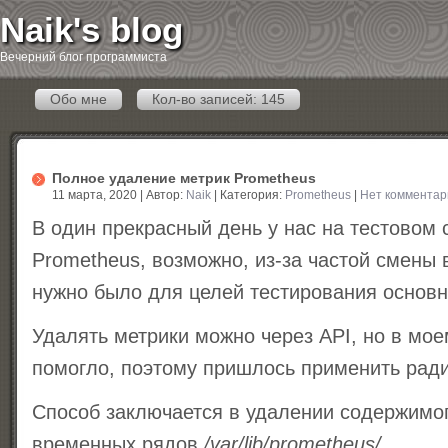
Naik's blog
Вечерний блог программиста
Обо мне
Кол-во записей: 145
Полное удаление метрик Prometheus
11 марта, 2020 | Автор:
Naik
| Категория:
Prometheus
|
Нет комментар
В один прекрасный день у нас на тестовом
Prometheus, возможно, из-за частой смены 
нужно было для целей тестирования основн
Удалять метрики можно через API, но в мое
помогло, поэтому пришлось применить рад
Способ заключается в удалении содержимо
временных рядов
/var/lib/prometheus/
.