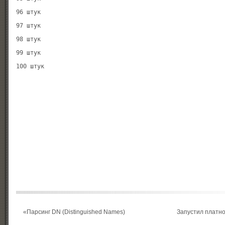
96 штук

97 штук

98 штук

99 штук

«
Парсинг DN (Distinguished Names)
Запустил платно