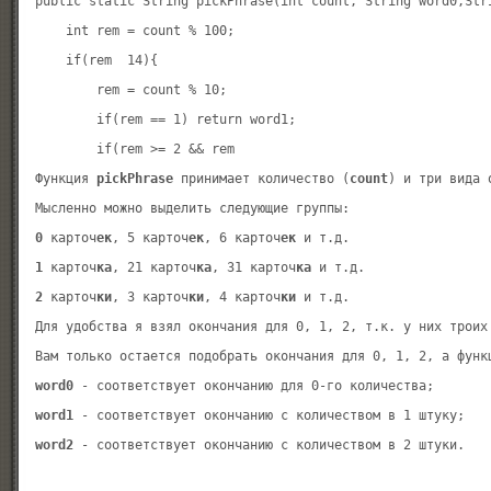
public static String pickPhrase(int count, String word0,Stri
    int rem = count % 100;

    if(rem  14){

        rem = count % 10;

        if(rem == 1) return word1;

        if(rem >= 2 && rem 

Функция 
pickPhrase
 принимает количество (
count
) и три вида 
0
 карточ
ек
, 5 карточ
ек
, 6 карточ
ек
1
 карточ
ка
, 21 карточ
ка
, 31 карточ
ка
2
 карточ
ки
, 3 карточ
ки
, 4 карточ
ки
 и т.д.

Для удобства я взял окончания для 0, 1, 2, т.к. у них троих 
word0
word1
word2
 - соответствует окончанию с количеством в 2 штуки.
