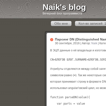
Naik's blog
Вечерний блог программиста
Обо мне
Кол-во записей: 
Парсинг DN (Distinguished Na
30 сентября, 2016 | Автор:
Naik
| Кате
В ЭЦП данные о её владельце и изготов
Атрибуты отделяются между собой запят
символом равно (
=
). Так же некоторые 
которая принимает строку в формате DN
использовал angular'овский цикл, но мо
function parseDN(value){

    var parts = value
