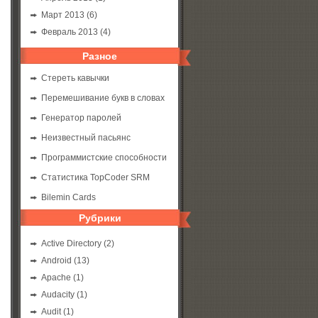
Март 2013
(6)
Февраль 2013
(4)
Разное
Стереть кавычки
Перемешивание букв в словах
Генератор паролей
Неизвестный пасьянс
Программистские способности
Статистика TopCoder SRM
Bilemin Cards
Рубрики
Active Directory
(2)
Android
(13)
Apache
(1)
Audacity
(1)
Audit
(1)