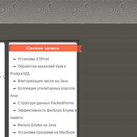
Свежие записи
Установка ESPnet
Обработка казахский букв в
PostgreSQL
Факторизация числа на Java
Коллекция утилитарных классов
Anar
Структура данных PackedPerms
Эффективность фильтра Блума в
памяти
Фильтр Блума на Java
Установка программ на MacBook