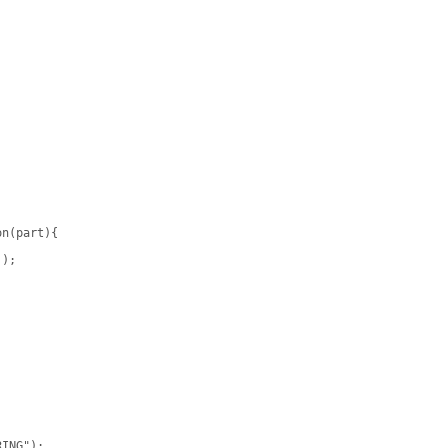
n(part){

);

ING");
