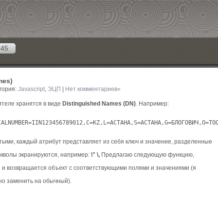
145
mes)
гория:
Javascript
,
ЭЦП
|
Нет комментариев»
ителе хранятся в виде
Distinguished Names (DN)
. Например:
ыми, каждый атрибут представляет из себя ключ и значение, разделенные
символы экранируются, например:
\"
\,
Предлагаю следующую функцию,
 и возвращается объект с соответствующими полями и значениями (я
жно заменить на обычный).