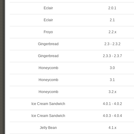
Eclair
2.0.1
Eclair
2.1
Froyo
2.2.x
Gingerbread
2.3 - 2.3.2
Gingerbread
2.3.3 - 2.3.7
Honeycomb
3.0
Honeycomb
3.1
Honeycomb
3.2.x
Ice Cream Sandwich
4.0.1 - 4.0.2
Ice Cream Sandwich
4.0.3 - 4.0.4
Jelly Bean
4.1.x