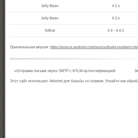
Jelly Bean
4.2.x
Jelly Bean
4.3.x
KitKat
4.4 - 4.4.2
Оригинальная версия:
https://source.android.com/source/build-numbers.ht
«
Отправка письма через SMTP c NTLM-аутентификацией
Э
Этот сайт использует Akismet для борьбы со спамом.
Узнайте как обра