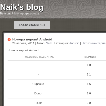
Naik's blog
Вечерний блог программиста
Кол-во статей: 131
Номера версий Android
28 апреля, 2014 | Автор:
Naik
| Категория:
Android
|
Нет комментарие
Номера версий Android:
КОДОВОЕ НАЗВАНИЕ
ВЕРСИЯ
-
1.0
-
1.1
Cupcake
1.5
Donut
1.6
Eclair
2.0