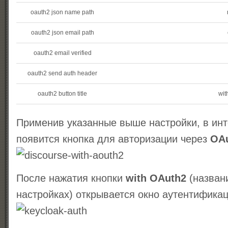
oauth2 json name path
oauth2 json email path
oauth2 email verified
oauth2 send auth header
oauth2 button title
wit
Применив указанные выше настройки, в ин
появится кнопка для авторизации через
OA
После нажатия кнопки
with OAuth2
(назван
настройках) открывается окно аутентификац