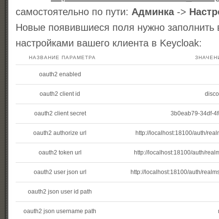
самостоятельно по пути:
Админка
->
Настр
Новые появившиеся поля нужно заполнить 
настройками вашего клиента в Keycloak:
НАЗВАНИЕ ПАРАМЕТРА
ЗНАЧЕН
oauth2 enabled
oauth2 client id
disco
oauth2 client secret
3b0eab79-34df-4
oauth2 authorize url
http://localhost:18100/auth/rea
oauth2 token url
http://localhost:18100/auth/rea
oauth2 user json url
http://localhost:18100/auth/realm
oauth2 json user id path
oauth2 json username path