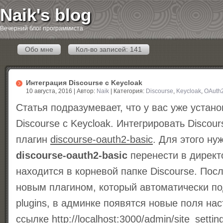
Naik's blog
Вечерний блог программиста
Обо мне
Кол-во записей: 141
Интеграция Discourse с Keycloak
10 августа, 2016 | Автор:
Naik
| Категория:
Discourse
,
Keycloak
,
OAuth
Статья подразумевает, что у вас уже устан
Discourse c Keycloak. Интегрировать Discour
плагин
discourse-oauth2-basic
. Для этого ну
discourse-oauth2-basic
перенести в дирек
находится в корневой папке Discourse. Посл
новым плагином, который автоматически по
plugins, в админке появятся новые поля на
ссылке
http://localhost:3000/admin/site_settin