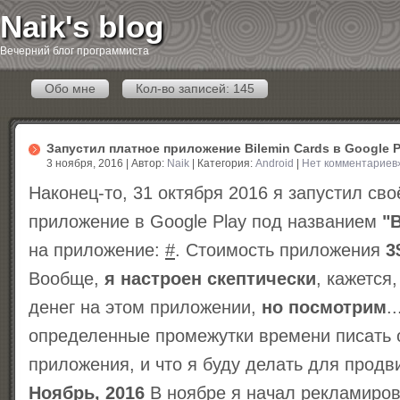
Naik's blog
Вечерний блог программиста
Обо мне
Кол-во записей: 145
Запустил платное приложение Bilemin Cards в Google P
3 ноября, 2016 | Автор:
Naik
| Категория:
Android
|
Нет комментариев
Наконец-то, 31 октября 2016 я запустил св
приложение в Google Play под названием
"
на приложение:
#
. Стоимость приложения
3
Вообще,
я настроен скептически
, кажется
денег на этом приложении,
но посмотрим
.
определенные промежутки времени писать о
приложения, и что я буду делать для прод
Ноябрь, 2016
В ноябре я начал рекламиров