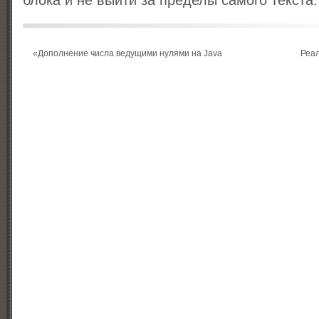
блока и не выйти за пределы самого текста.
«
Дополнение числа ведущими нулями на Java
Реал