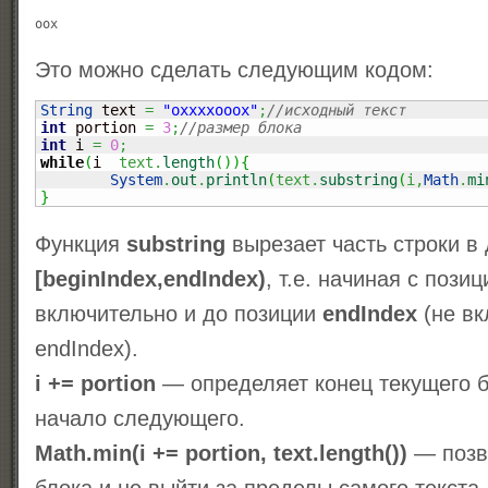
Это можно сделать следующим кодом:
String
 text 
=
"oxxxxooox"
;
//исходный текст
int
 portion 
=
3
;
//размер блока
int
 i 
=
0
;
while
(
i 
 text.
length
(
)
)
{
System
.
out
.
println
(
text.
substring
(
i,
Math
.
mi
}
Функция
substring
вырезает часть строки в
[beginIndex,endIndex)
, т.е. начиная с пози
включительно и до позиции
endIndex
(не вк
endIndex).
i += portion
— определяет конец текущего 
начало следующего.
Math.min(i += portion, text.length())
— позв